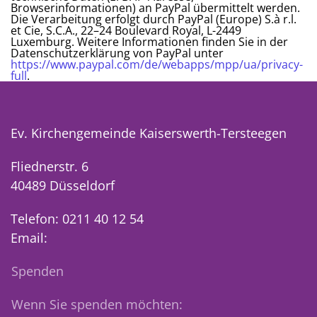
Browserinformationen) an PayPal übermittelt werden.
Die Verarbeitung erfolgt durch PayPal (Europe) S.à r.l.
et Cie, S.C.A., 22–24 Boulevard Royal, L-2449
Luxemburg. Weitere Informationen finden Sie in der
Datenschutzerklärung von PayPal unter
https://www.paypal.com/de/webapps/mpp/ua/privacy-
full
.
Ev. Kirchengemeinde Kaiserswerth-Tersteegen
Fliednerstr. 6
40489 Düsseldorf
Telefon: 0211 40 12 54
Email:
Spenden
Wenn Sie spenden möchten: