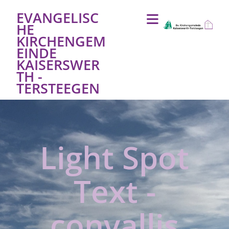
EVANGELISC
HE
KIRCHENGEM
EINDE
KAISERSWER
TH -
TERSTEEGEN
Light Spot
Text -
convallis