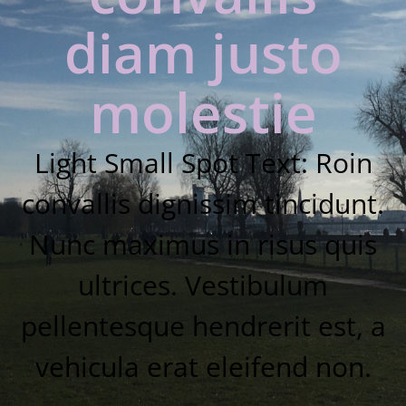
diam justo
molestie
Light Small Spot Text: Roin
convallis dignissim tincidunt.
Nunc maximus in risus quis
ultrices. Vestibulum
pellentesque hendrerit est, a
vehicula erat eleifend non.