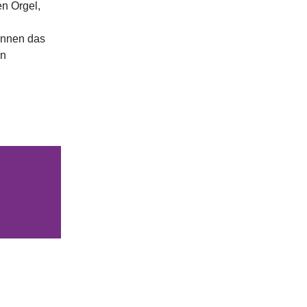
en Orgel,
innen das
en