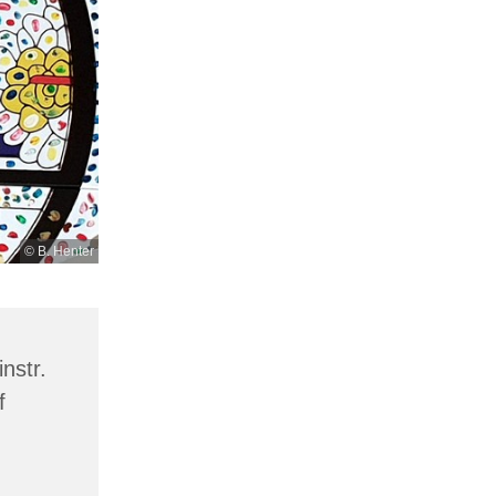
© B. Henter
nstr.
f