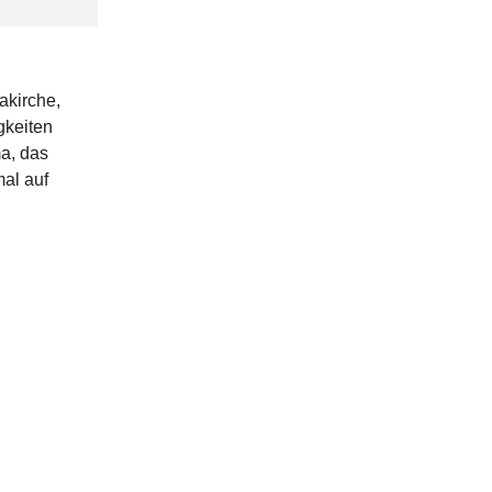
akirche,
gkeiten
a, das
mal auf