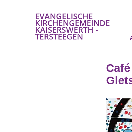
EVANGELISCHE
KIRCHENGEMEINDE
KAISERSWERTH -
TERSTEEGEN
Café
Glet