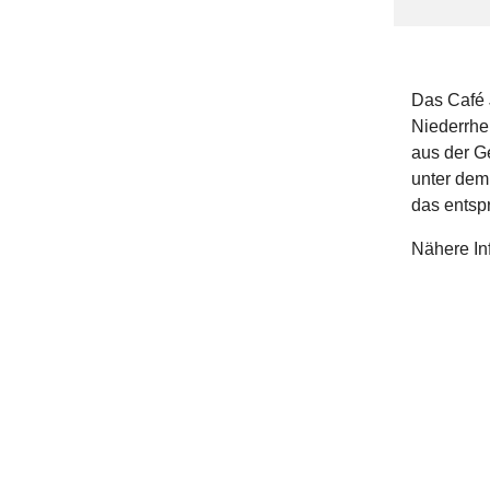
Das Café 
Niederrhei
aus der G
unter dem 
das entsp
Nähere Inf