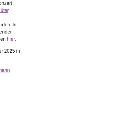
onzert
üter
.
rden. In
hender
onen
hier
.
r 2025 in
hmann