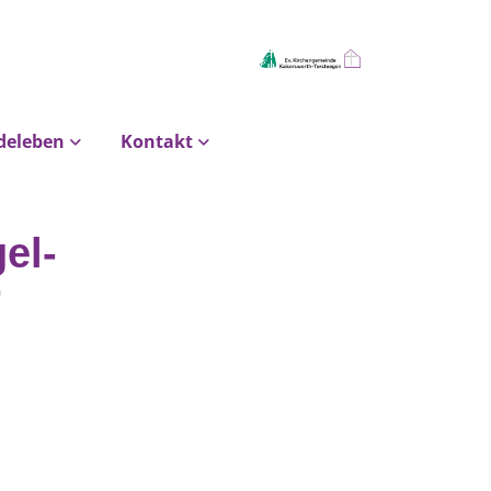
deleben
Kontakt
el-
r