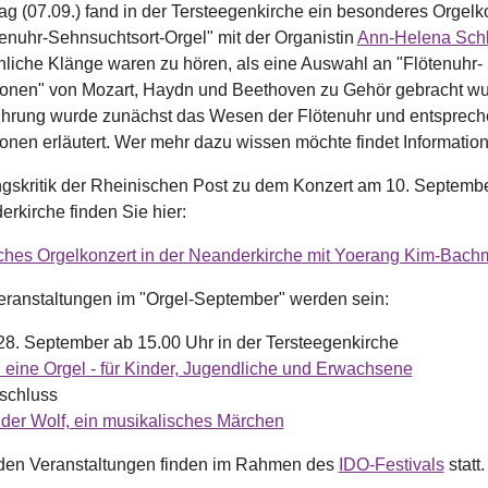
g (07.09.) fand in der Tersteegenkirche ein besonderes Orgelk
ötenuhr-Sehnsuchtsort-Orgel" mit der Organistin
Ann-Helena Schl
iche Klänge waren zu hören, als eine Auswahl an "Flötenuhr-
onen" von Mozart, Haydn und Beethoven zu Gehör gebracht wu
führung wurde zunächst das Wesen der Flötenuhr und entsprec
onen erläutert. Wer mehr dazu wissen möchte findet Informati
ngskritik der Rheinischen Post zu dem Konzert am 10. Septembe
rkirche finden Sie hier:
hes Orgelkonzert in der Neanderkirche mit Yoerang Kim-Bac
eranstaltungen im "Orgel-September" werden sein:
28. September ab 15.00 Uhr in der Tersteegenkirche
 eine Orgel - für Kinder, Jugendliche und Erwachsene
schluss
 der Wolf, ein musikalisches Märchen
den Veranstaltungen finden im Rahmen des
IDO-Festivals
statt.