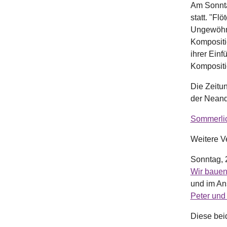
Am Sonnta
statt. "Fl
Ungewöhnl
Kompositi
ihrer Ein
Kompositi
Die Zeitu
der Neande
Sommerlic
Weitere V
Sonntag, 
Wir bauen
und im An
Peter und
Diese bei