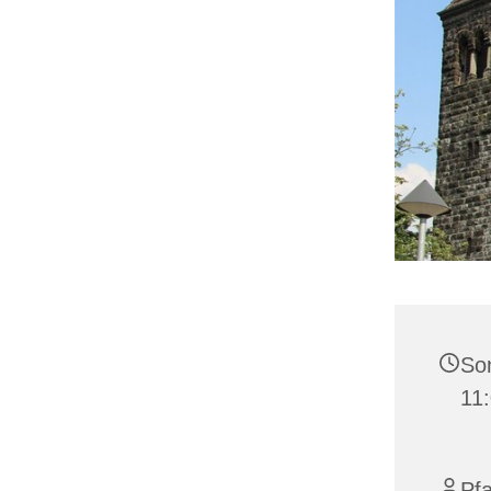
Son
11
Pfa