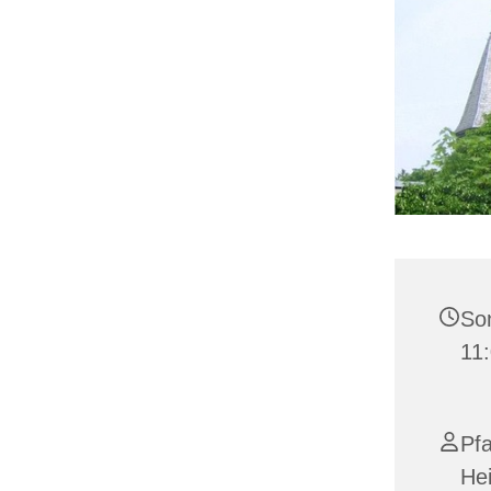
Son
11
Pfa
He