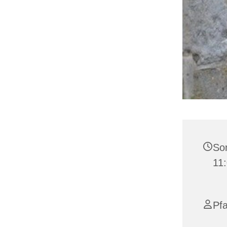
Son
11
Pf