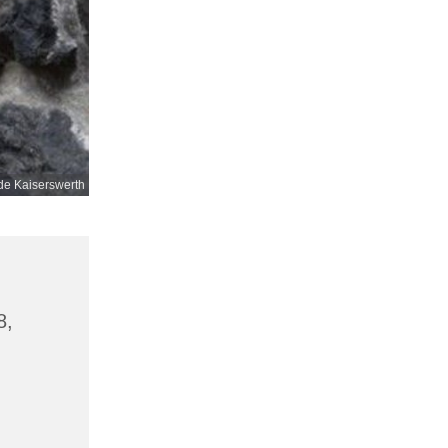
e Kaiserswerth
8,