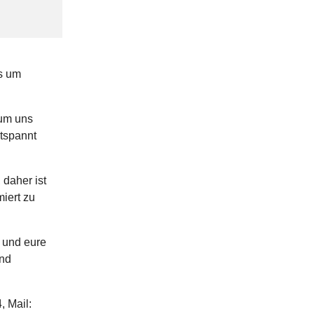
s um
 um uns
tspannt
 daher ist
iert zu
h und eure
und
 Mail: