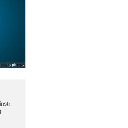
mann by pixabay
nstr.
f