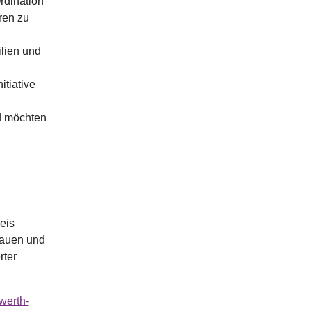
rdination
ren zu
lien und
itiative
nd möchten
eis
Frauen und
rter
werth-