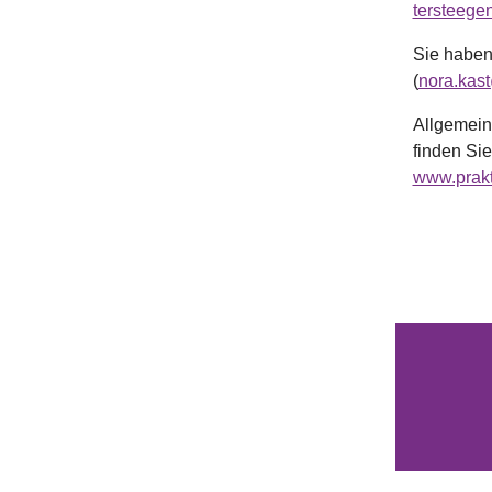
tersteege
Sie haben
(
nora.kas
Allgemein
finden Si
www.prakt