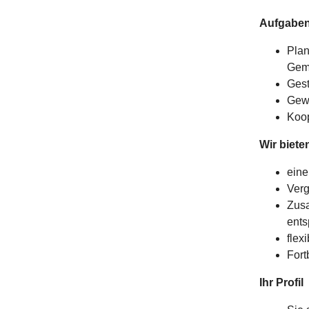
Aufgaben
Plan
Geme
Gest
Gewi
Koop
Wir biete
eine
Verg
Zusa
ents
flex
Fort
Ihr Profil