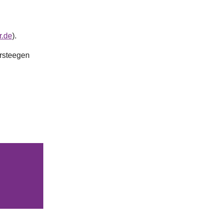
r.de
).
ersteegen