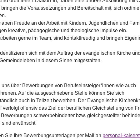
sind ordinierte*r Diakon*in, haben eine andere Ausbildung mit O
 bringen die Voraussetzungen und Bereitschaft mit, sich ordinie
en.
haben Freude an der Arbeit mit Kindern, Jugendlichen und Fami
gen kreative, pädagogische und theologische Impulse ein.
arbeiten gerne im Team, sind kontaktfreudig und bringen Eigenin
identifizieren sich mit dem Auftrag der evangelischen Kirche u
Gemeindeleben in diesem Sinne mitgestalten.
n uns über Bewerbungen von Berufseinsteiger*innen wie auch
ahrenen. Auf die ausgeschriebene Stelle können Sie sich
tändlich auch in Teilzeit bewerben. Der Evangelische Kirchenkr
 verfolgt offensiv das Ziel der beruflichen Gleichstellung von 
Bewerbungen schwerbehinderter bzw. gleichgestellter behinde
sind erwünscht.
hten Sie Ihre Bewerbungsunterlagen per Mail an
personal-kaisers