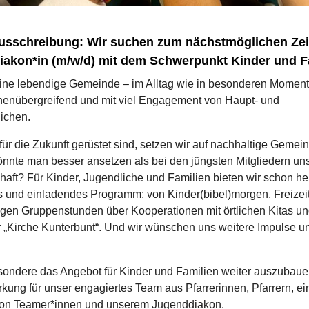
ausschreibung: Wir suchen zum nächstmöglichen Zei
iakon*in (m/w/d) mit dem Schwerpunkt Kinder und F
eine lebendige Gemeinde – im Alltag wie in besonderen Moment
nenübergreifend und mit viel Engagement von Haupt- und
ichen.
für die Zukunft gerüstet sind, setzen wir auf nachhaltige Gemein
nnte man besser ansetzen als bei den jüngsten Mitgliedern un
aft? Für Kinder, Jugendliche und Familien bieten wir schon he
ges und einladendes Programm: von Kinder(bibel)morgen, Freizei
gen Gruppenstunden über Kooperationen mit örtlichen Kitas u
r „Kirche Kunterbunt“. Und wir wünschen uns weitere Impulse un
ondere das Angebot für Kinder und Familien weiter auszubaue
rkung für unser engagiertes Team aus Pfarrerinnen, Pfarrern, ei
von Teamer*innen und unserem Jugenddiakon.