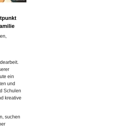
tpunkt
amilie
en,
dearbeit.
serer
ute ein
ten und
nd Schulen
d kreative
n, suchen
ner