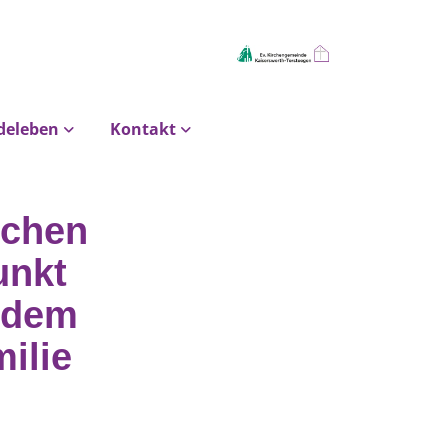
deleben
Kontakt
uchen
unkt
t dem
ilie