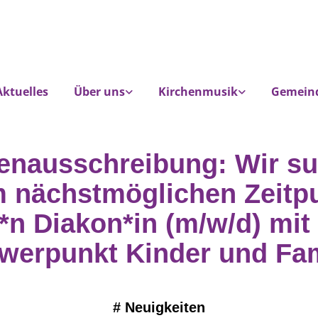
Aktuelles
Über uns
Kirchenmusik
Gemein
lenausschreibung: Wir s
 nächstmöglichen Zeitp
*n Diakon*in (m/w/d) mi
werpunkt Kinder und Fam
#
Neuigkeiten