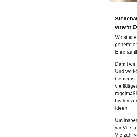
Stellen
eine*n D
Wir sind 
generatio
Ehrenamtl
Damit wir 
Und wo kö
Gemeinsch
vielfälti
regelmäßi
bis hin zu
Ideen.
Um insbes
wir Verstä
Vielzahl 