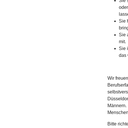
Sie 
oder
lass
Sie 
brin
Sie 
mit.
Sie 
das 
Wir freue
Berufserf
selbstvers
Düsseldorf
Männern. 
Menschen 
Bitte ric