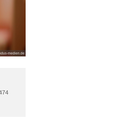
undus-medien.de
0474