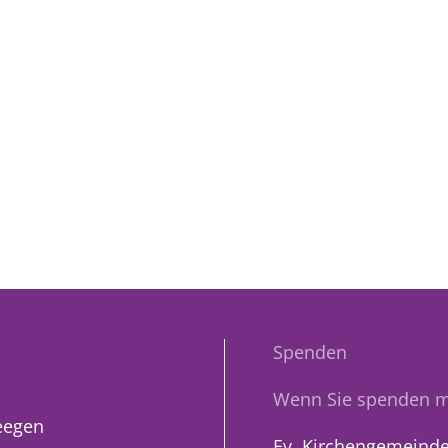
Spenden
Wenn Sie spenden m
eegen
Ev. Kirchengemeinde