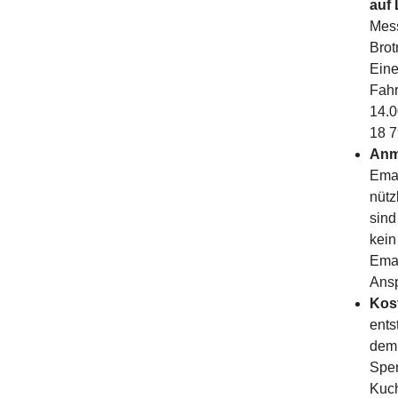
auf 
Mess
Brot
Eine
Fahr
14.0
18 
Anm
Emai
nütz
sind
kein
Emai
Ans
Kos
ents
dem 
Spen
Kuch