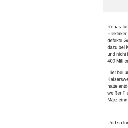
Reparatur-
Elektrike
defekte G
dazu bei 
und nicht
400 Milli
Hier bei u
Kaiserswe
hatte ent
weißer Fle
März einm
Und so fun