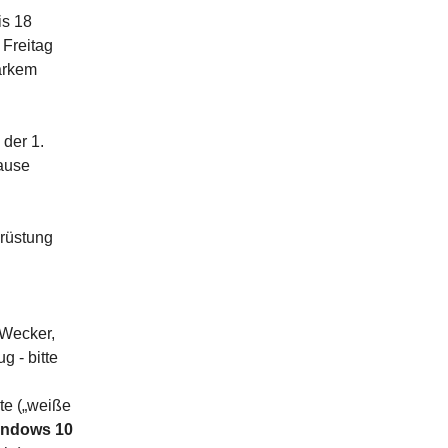
is 18
 Freitag
tarkem
der 1.
ause
mrüstung
 Wecker,
 - bitte
e („weiße
indows 10