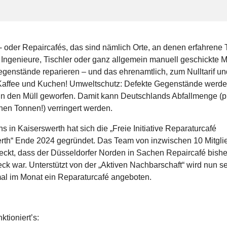
 oder Repaircafés, das sind nämlich Orte, an denen erfahrene 
r, Ingenieure, Tischler oder ganz allgemein manuell geschickte
egenstände reparieren – und das ehrenamtlich, zum Nulltarif u
Kaffee und Kuchen! Umweltschutz: Defekte Gegenstände werden
 in den Müll geworfen. Damit kann Deutschlands Abfallmenge (p
onen Tonnen!) verringert werden.
ns in Kaiserswerth hat sich die „Freie Initiative Reparaturcafé
rth“ Ende 2024 gegründet. Das Team von inzwischen 10 Mitgli
deckt, dass der Düsseldorfer Norden in Sachen Repaircafé bishe
ck war. Unterstützt von der „Aktiven Nachbarschaft“ wird nun se
al im Monat ein Reparaturcafé angeboten.
ktioniert’s: