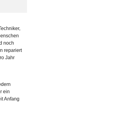
Techniker,
 Menschen
nd noch
 repariert
ro Jahr
edern
r ein
it Anfang