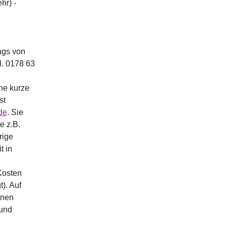
hr) -
e
ags von
l. 0178 63
ne kurze
st
de
. Sie
e z.B.
rige
t in
Kosten
t). Auf
inen
 und