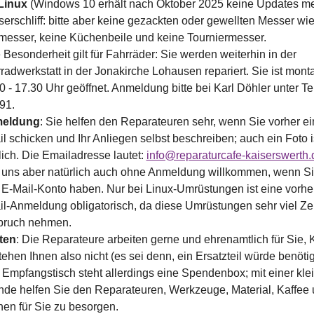
Linux
(Windows 10 erhält nach Oktober 2025 keine Updates me
erschliff: bitte aber keine gezackten oder gewellten Messer wi
messer, keine Küchenbeile und keine Tourniermesser.
 Besonderheit gilt für Fahrräder: Sie werden weiterhin in der
radwerkstatt in der Jonakirche Lohausen repariert. Sie ist mont
0 - 17.30 Uhr geöffnet. Anmeldung bitte bei Karl Döhler unter Te
791.
eldung
: Sie helfen den Reparateuren sehr, wenn Sie vorher ei
l schicken und Ihr Anliegen selbst beschreiben; auch ein Foto i
lich. Die Emailadresse lautet:
info@reparaturcafe-kaiserswerth.
 uns aber natürlich auch ohne Anmeldung willkommen, wenn Si
 E-Mail-Konto haben. Nur bei Linux-Umrüstungen ist eine vorhe
l-Anmeldung obligatorisch, da diese Umrüstungen sehr viel Zei
pruch nehmen.
ten
: Die Reparateure arbeiten gerne und ehrenamtlich für Sie, 
tehen Ihnen also nicht (es sei denn, ein Ersatzteil würde benötig
Empfangstisch steht allerdings eine Spendenbox; mit einer kle
de helfen Sie den Reparateuren, Werkzeuge, Material, Kaffee
en für Sie zu besorgen.