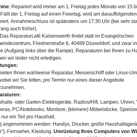
mine
: Repariert wird immer am 1. Freitag jedes Monats von 15 b
 Fällt der 1. Freitag auf einen Feiertag, wird am darauffolgenden
riert. Annahmeschluss ist spätestens um 17:30 Uhr (bei sehr s
ang auch früher).
 Das Reparaturcafé Kaiserswerth findet statt im Evangelischen
indezentrum, Fliednerstraße 6, 40489 Düsseldorf, und zwar in 
e (Aufgang links über die Rampe). Reparaturen bei Ihnen zu H
en wir leider nicht erledigen.
stungen:
bieten Ihnen wahlweise Reparatur, Messerschliff oder Linux-U
wobei wir Sie bitten, pro Termin nur eines dieser Angebote
rzunehmen.
araturen:
halts- oder Garten-Elektrogeräte, Radios/Hifi, Lampen, Uhren,
ras, PC/Notebooks, Monitore, (kleinere) Möbelstücke, Spielzeug
 nur ein Teil pro Haushalt.
t
angenommen werden: Handys, Drucker, große Haushaltsgerät
“), Fernseher, Kleidung.
Umrüstung Ihres Computers von W