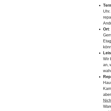
Ter
Uhr.
repa
Andr
Ort
:
Geme
Etag
könn
Lei
Wir 
an, 
wah
Rep
Haus
Kame
aber
Nich
Ware