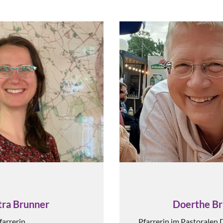
Doerthe B
tra Brunner
Pfarrerin im Pastoralen
farrerin